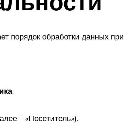
альности
ет порядок обработки данных при
ика
;
лее – «Посетитель»).