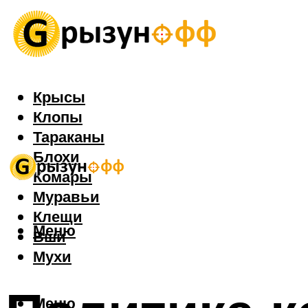
Крысы
Клопы
Тараканы
Блохи
Комары
Муравьи
Клещи
Меню
Вши
Мухи
Меню