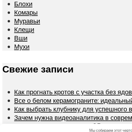
Блохи
Комары
Муравьи
Клещи
Вши
Мухи
Свежие записи
Как прогнать кротов с участка без ядо
Все о белом керамограните: идеальны
Как выбрать клубнику для успешного
Зачем нужна видеоаналитика в совре
Мизинчиковые батарейки GP: как выбр
Мы собираем этот черто