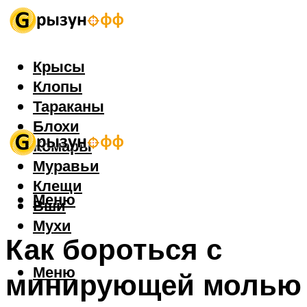
Крысы
Клопы
Тараканы
Блохи
Комары
Муравьи
Клещи
Меню
Вши
Мухи
Как бороться с
Меню
минирующей молью