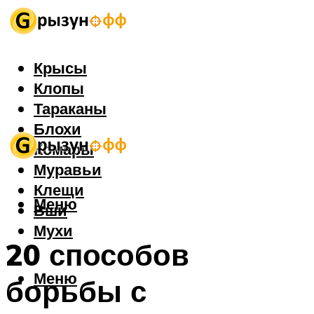
Крысы
Клопы
Тараканы
Блохи
Комары
Муравьи
Клещи
Меню
Вши
Мухи
20 способов
Меню
борьбы с