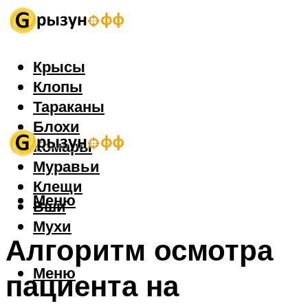
Крысы
Клопы
Тараканы
Блохи
Комары
Муравьи
Клещи
Меню
Вши
Мухи
Алгоритм осмотра
Меню
пациента на