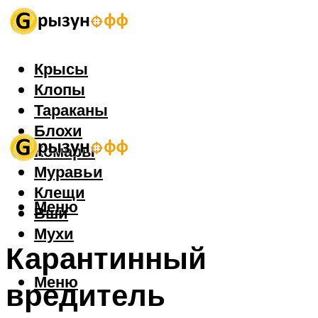
Крысы
Клопы
Тараканы
Блохи
Комары
Муравьи
Клещи
Меню
Вши
Мухи
Карантинный
Меню
вредитель