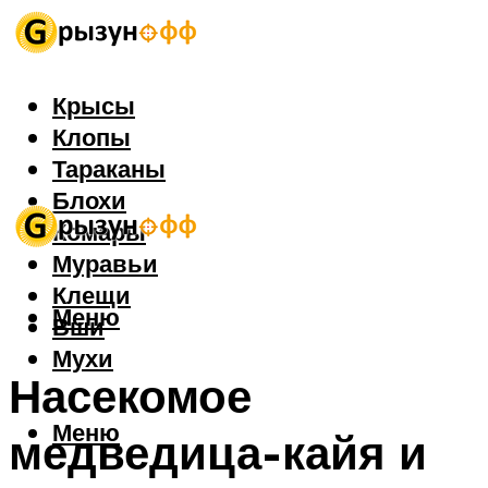
Крысы
Клопы
Тараканы
Блохи
Комары
Муравьи
Клещи
Меню
Вши
Мухи
Насекомое
Меню
медведица-кайя и