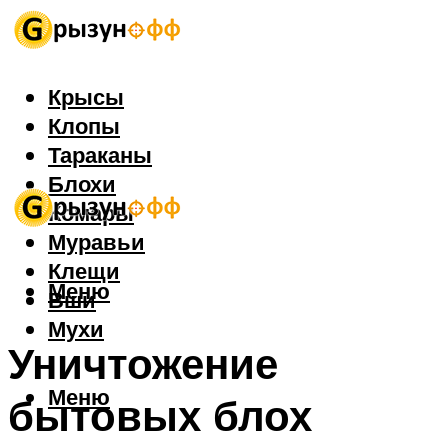
Крысы
Клопы
Тараканы
Блохи
Комары
Муравьи
Клещи
Меню
Вши
Мухи
Уничтожение
Меню
бытовых блох