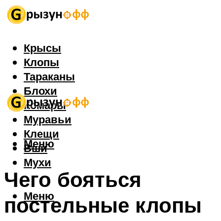
Крысы
Клопы
Тараканы
Блохи
Комары
Муравьи
Клещи
Меню
Вши
Мухи
Чего бояться
Меню
постельные клопы