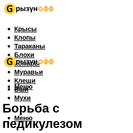
Крысы
Клопы
Тараканы
Блохи
Комары
Муравьи
Клещи
Меню
Вши
Мухи
Борьба с
Меню
педикулезом