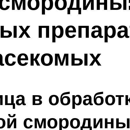
 смородины:
ых препара
асекомых
ица в обработ
лой смородин