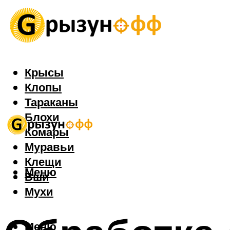
Крысы
Клопы
Тараканы
Блохи
Комары
Муравьи
Клещи
Меню
Вши
Мухи
Меню