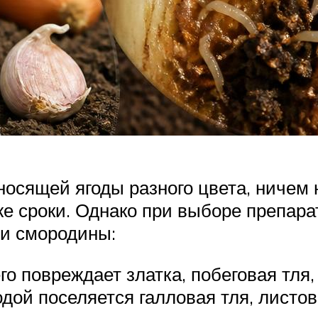
осящей ягоды разного цвета, ничем 
же сроки. Однако при выборе препара
и смородины:
о повреждает златка, побеговая тля,
годой поселяется галловая тля, листо