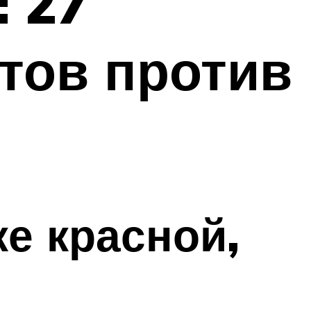
 27
тов против
ке красной,
ы