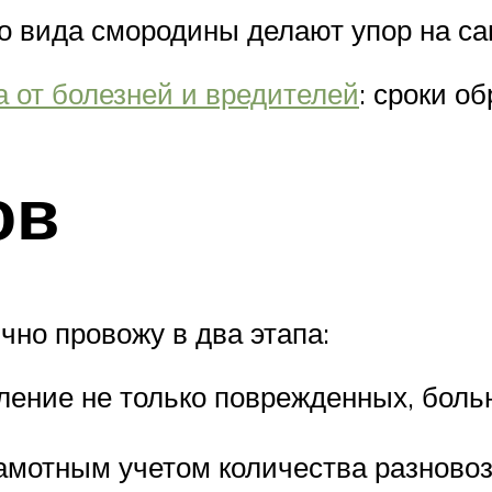
о вида смородины делают упор на с
а от болезней и вредителей
: сроки о
ов
чно провожу в два этапа:
ние не только поврежденных, больны
амотным учетом количества разново