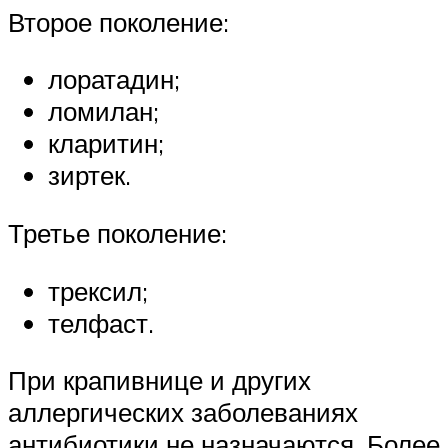
Второе поколение:
лоратадин;
ломилан;
кларитин;
зиртек.
Третье поколение:
трексил;
телфаст.
При крапивнице и других
аллергических заболеваниях
антибиотики не назначаются. Более