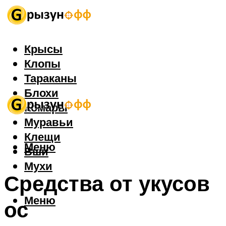
Крысы
Клопы
Тараканы
Блохи
Комары
Муравьи
Клещи
Меню
Вши
Мухи
Средства от укусов
Меню
ос