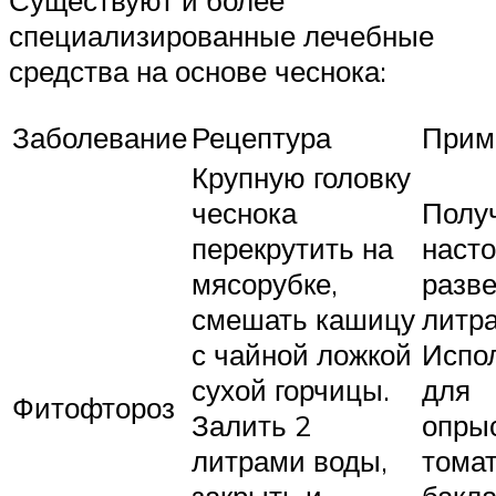
специализированные лечебные
средства на основе чеснока:
Заболевание
Рецептура
Прим
Крупную головку
чеснока
Полу
перекрутить на
наст
мясорубке,
разве
смешать кашицу
литра
с чайной ложкой
Испо
сухой горчицы.
для
Фитофтороз
Залить 2
опры
литрами воды,
томат