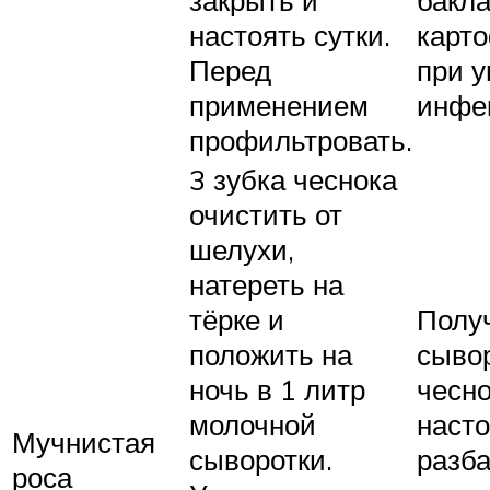
закрыть и
бакл
настоять сутки.
карт
Перед
при у
применением
инфе
профильтровать.
3 зубка чеснока
очистить от
шелухи,
натереть на
тёрке и
Полу
положить на
сыво
ночь в 1 литр
чесн
молочной
наст
Мучнистая
сыворотки.
разба
роса