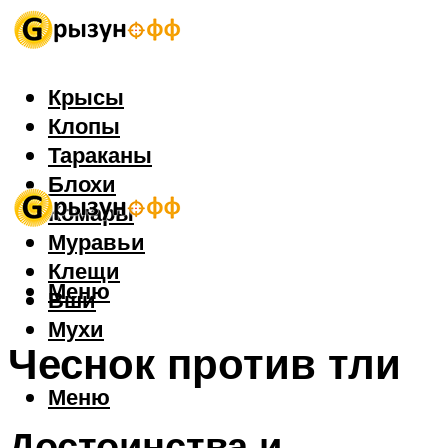
Крысы
Клопы
Тараканы
Блохи
Комары
Муравьи
Клещи
Меню
Вши
Мухи
Чеснок против тли
Меню
Достоинства и