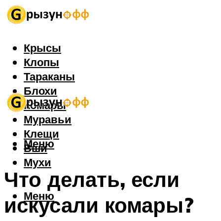
Крысы
Клопы
Тараканы
Блохи
Комары
Муравьи
Клещи
Меню
Вши
Мухи
Что делать, если
Меню
искусали комары?