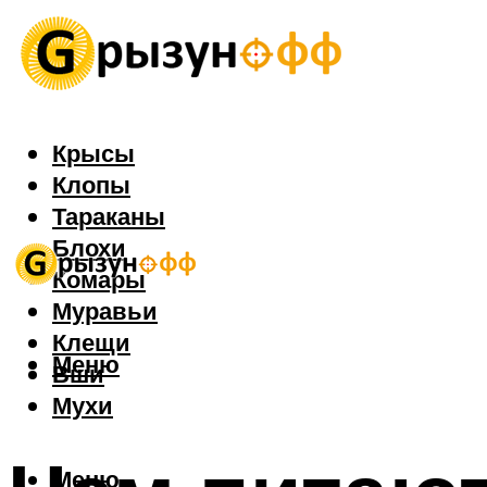
Крысы
Клопы
Тараканы
Блохи
Комары
Муравьи
Клещи
Меню
Вши
Мухи
Меню