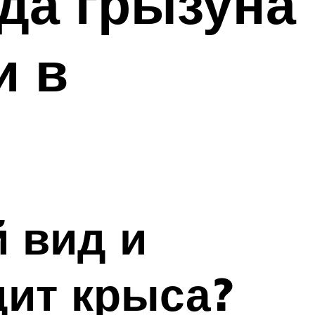
да грызуна
и в
 вид и
дит крыса?