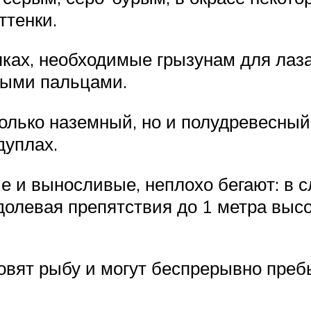
ттенки.
пках, необходимые грызунам для лаз
ными пальцами.
олько наземный, но и полудревесный
дуплах.
 и выносливые, неплохо бегают: в с
еодолевая препятствия до 1 метра вы
вят рыбу и могут беспрерывно пребы