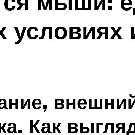
ся мыши: е
 условиях 
ание, внешний
ка. Как выгля