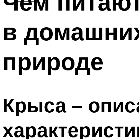
Чем питают
в домашних
природе
Крыса – опис
характеристи