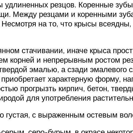
ы удлиненных резцов. Коренные зуб
щи. Между резцами и коренными зуб
. Несмотря на то, что крысы всеядны,
нном стачивании, иначе крыса просто
ем корней и непрерывным ростом ре
твердой эмалью, а сзади эмалевого с
и приобретает характерную форму, н
остью прогрызть кирпич, бетон, твер
иродой для употребления раститель
о густая, с выраженным остевым вол
серым, серо-бурым, в окрасе некот