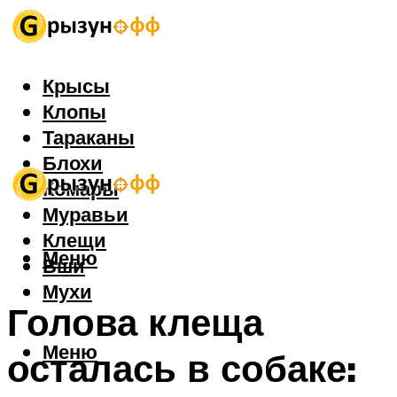
Крысы
Клопы
Тараканы
Блохи
Комары
Муравьи
Клещи
Меню
Вши
Мухи
Голова клеща
Меню
осталась в собаке: