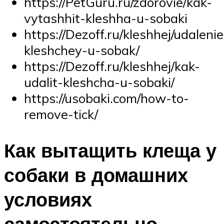
https://PetGuru.ru/zdorovie/kak-
vytashhit-kleshha-u-sobaki
https://Dezoff.ru/kleshhej/udalenie
kleshchey-u-sobak/
https://Dezoff.ru/kleshhej/kak-
udalit-kleshcha-u-sobaki/
https://usobaki.com/how-to-
remove-tick/
Как вытащить клеща у
собаки в домашних
условиях
самостоятельно