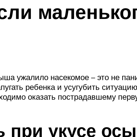
если маленько
лыша ужалило насекомое – это не пан
пугать ребенка и усугубить ситуаци
бходимо оказать пострадавшему пер
 при укусе осы