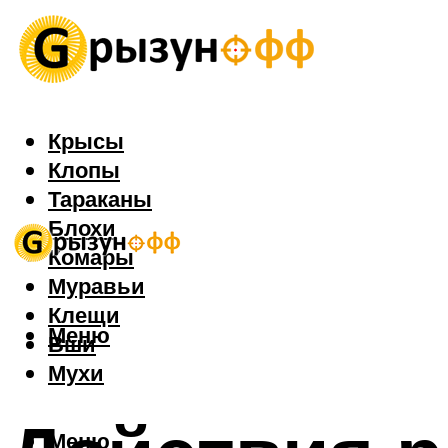
Крысы
Клопы
Тараканы
Блохи
Комары
Муравьи
Клещи
Меню
Вши
Мухи
Меню