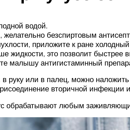
лодной водой.
, желательно безспиртовым антисепт
пухлости, приложите к ране холодный
ше жидкости, это позволит быстрее в
йте малышу антигистаминный препарат
 в руку или в палец, можно наложить
 присоединение вторичной инфекции и
кус обрабатывают любым заживляющ