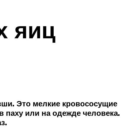
я
х яиц
 вши. Это мелкие кровососущие
 паху или на одежде человека.
з.