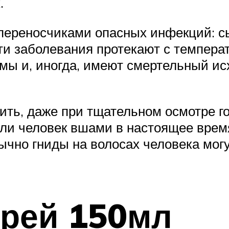
.
переносчиками опасных инфекций: сы
Эти заболевания протекают с темпера
мы и, иногда, имеют смертельный ис
ть, даже при тщательном осмотре г
 ли человек вшами в настоящее время
ычно гниды на волосах человека могу
прей 150мл