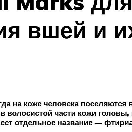
ll Marks дл
я вшей и и
гда на коже человека поселяются
 волосистой части кожи головы, в
еет отдельное название — фтириа