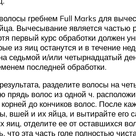
ц.
волосы гребнем Full Marks для вычес
йца. Вычесывание является частью р
отя первый курс обработки должен ун
орые из яиц останутся и в течение не
 на седьмой и/или четырнадцатый де
еменем последней обработки.
езультата, разделите волосы на чет
ю прядь волос из одной ч. расположи
з корней до кончиков волос. После к
ы, вшей и их яйца, и вытирайте его с
 яиц, отделите ее от оставшихся во
, что эта часть голе полностью чист