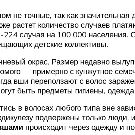
ом не точные, так как значительная
кже растет количество случаев платя
-224 случая на 100 000 населения. 
ещающих детские коллективы.
чневый окрас. Размер недавно выл
комого — примерно с кунжутное семе
огда вши переползают с волос зараже
огут быть предметы гигиены, одежда
тись в волосах любого типа вне зави
едикулезу подвержены только люди, и
вшами
происходит через одежду и п