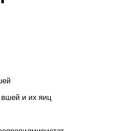
шей
 вшей и их яиц
зопропилмиристат.