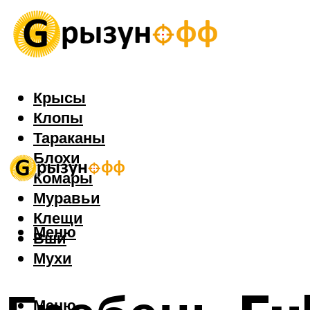
Крысы
Клопы
Тараканы
Блохи
Комары
Муравьи
Клещи
Меню
Вши
Мухи
Меню