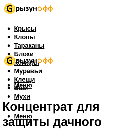
Крысы
Клопы
Тараканы
Блохи
Комары
Муравьи
Клещи
Меню
Вши
Мухи
Концентрат для
Меню
защиты дачного