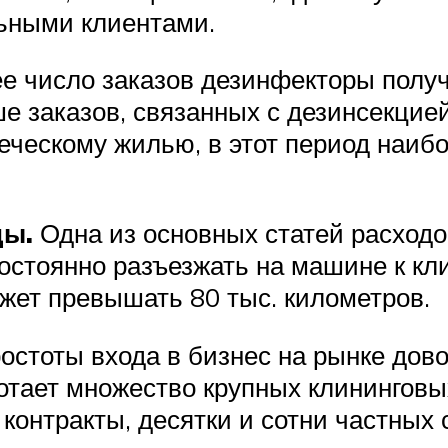
льными клиентами.
 число заказов дезинфекторы получа
ше заказов, связанных с дезинсекци
еческому жилью, в этот период наиб
ды.
Одна из основных статей расходов
остоянно разъезжать на машине к кл
ожет превышать 80 тыс. километров.
ростоты входа в бизнес на рынке дов
отает множество крупных клининговы
контракты, десятки и сотни частных 