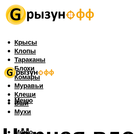
Крысы
Клопы
Тараканы
Блохи
Комары
Муравьи
Клещи
Меню
Вши
Мухи
Меню