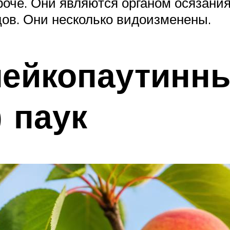
роче. Они являются органом осязани
ов. Они несколько видоизменены.
лейкопаутинн
 паук