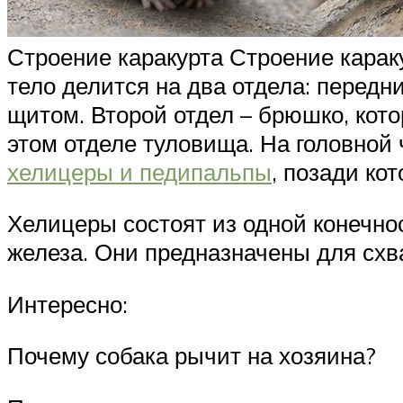
Строение каракурта Строение караку
тело делится на два отдела: перед
щитом. Второй отдел – брюшко, кот
этом отделе туловища. На головно
хелицеры и педипальпы
, позади ко
Хелицеры состоят из одной конечнос
железа. Они предназначены для схв
Интересно:
Почему собака рычит на хозяина?