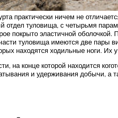
рта практически ничем не отличается
ний отдел туловища, с четырьмя пара
орое покрыто эластичной оболочкой.
й части туловища имеются две пары 
торых находятся ходильные ноги. Их у
ти, на конце которой находится когот
атывания и удерживания добычи, а та