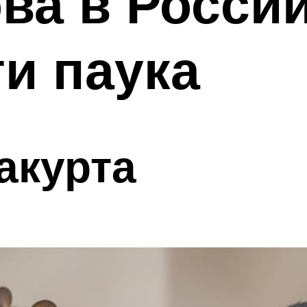
ва в России
и паука
акурта