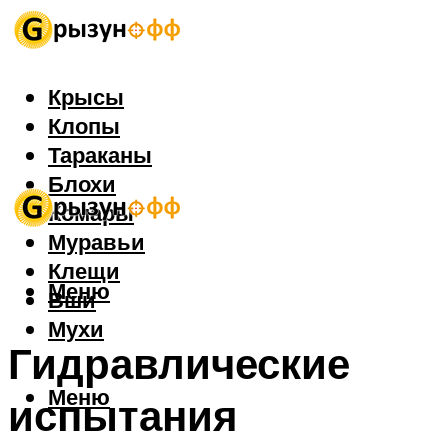
Крысы
Клопы
Тараканы
Блохи
Комары
Муравьи
Клещи
Меню
Вши
Мухи
Гидравлические
Меню
испытания