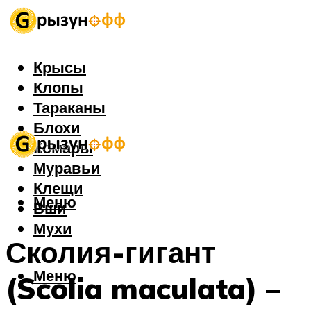
Крысы
Клопы
Тараканы
Блохи
Комары
Муравьи
Клещи
Меню
Вши
Мухи
Сколия-гигант
Меню
(Scolia maculata) –