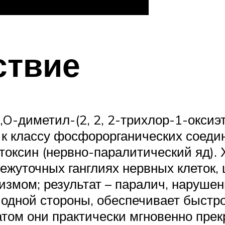
ствие
,O-диметил-(2, 2, 2-трихлор-1-оксиэ
к классу фосфорорганических соеди
отоксин (нервно-паралитический яд).
жуточных ганглиях нервных клеток,
измом; результат – паралич, нарушен
с одной стороны, обеспечивает быстр
ратом они практически мгновенно пр