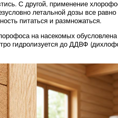
зтись. С другой, применение хлороф
езусловно летальной дозы все равно
ность питаться и размножаться.
лорофоса на насекомых обусловлена
тро гидролизуется до ДДВФ (дихлофос