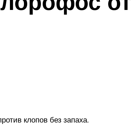
лорофос от
ротив клопов без запаха.