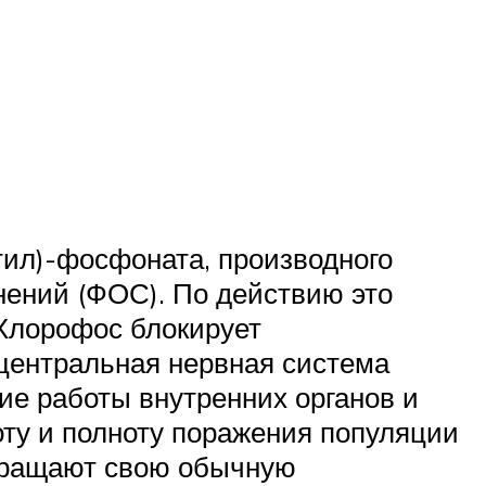
тил)-фосфоната, производного
нений (ФОС). По действию это
 Хлорофос блокирует
 центральная нервная система
ие работы внутренних органов и
оту и полноту поражения популяции
екращают свою обычную