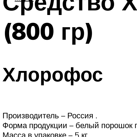
Средство Х
(800 гр)
Хлорофос
Производитель – Россия .
Форма продукции – белый порошок п
Масса в упаковке – 5 кг .