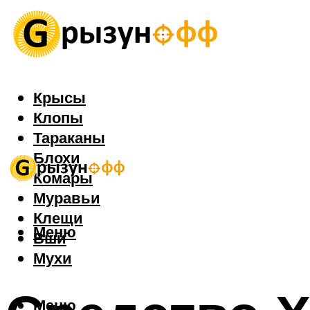
Крысы
Клопы
Тараканы
Блохи
Комары
Муравьи
Клещи
Меню
Вши
Мухи
Меню