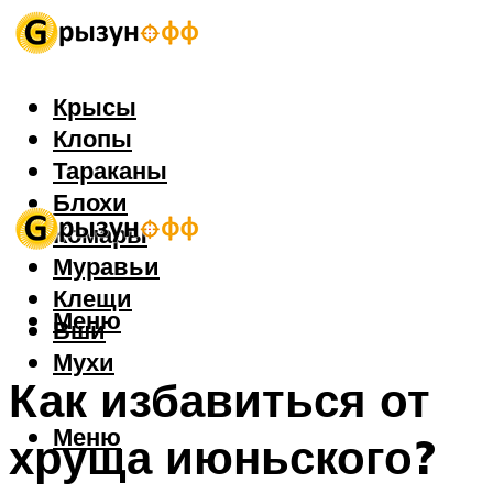
Крысы
Клопы
Тараканы
Блохи
Комары
Муравьи
Клещи
Меню
Вши
Мухи
Как избавиться от
Меню
хруща июньского?