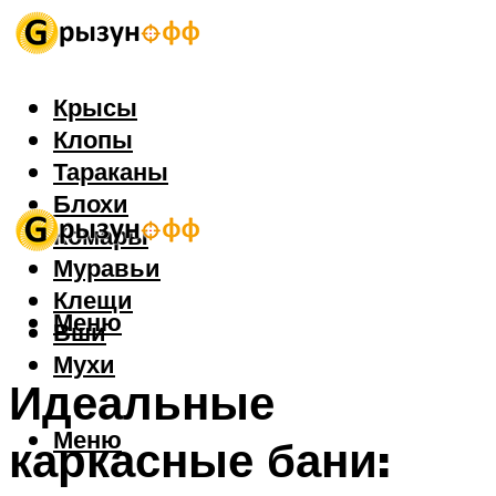
Крысы
Клопы
Тараканы
Блохи
Комары
Муравьи
Клещи
Меню
Вши
Мухи
Идеальные
Меню
каркасные бани: