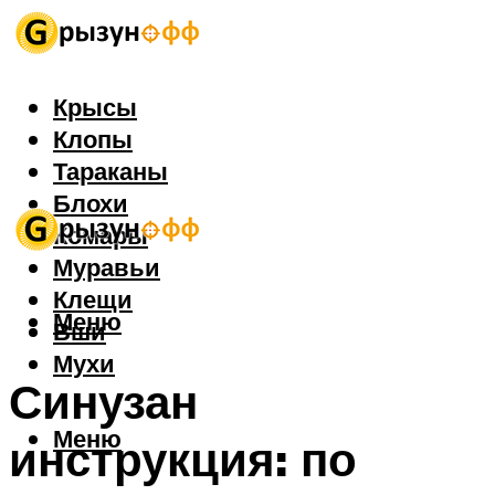
Крысы
Клопы
Тараканы
Блохи
Комары
Муравьи
Клещи
Меню
Вши
Мухи
Синузан
Меню
инструкция: по