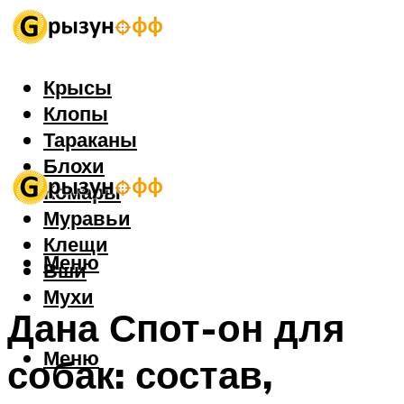
Крысы
Клопы
Тараканы
Блохи
Комары
Муравьи
Клещи
Меню
Вши
Мухи
Дана Спот-он для
Меню
собак: состав,