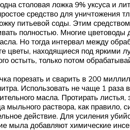
одна столовая ложка 9% уксуса и ли
простое средство для уничтожения тл
ожку питьевой соды. Этим средством
ивать полностью. Многие цветоводы 
асла. Но тогда интервал между обра
те цветы, находящиеся под яркими л
ного остыть, только потом обрабатыв
учка порезать и сварить в 200 миллил
итра. Использовать не чаще 1 раза в
тельного масла. Протирать листья, з
да мыльного раствора, как правило, 
ельное действие. Для усиления убий
е мыла добавляют химические инсек