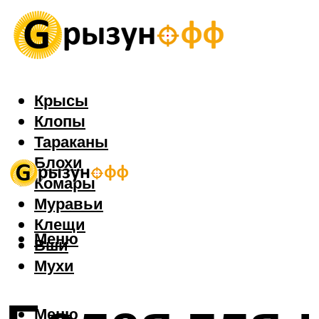
Крысы
Клопы
Тараканы
Блохи
Комары
Муравьи
Клещи
Меню
Вши
Мухи
Меню