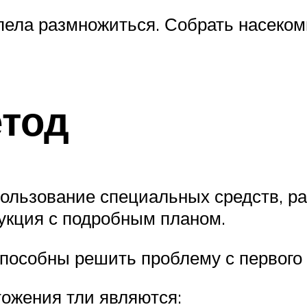
спела размножиться. Собрать насеко
тод
ользование специальных средств, ра
рукция с подробным планом.
способны решить проблему с первого 
ожения тли являются: