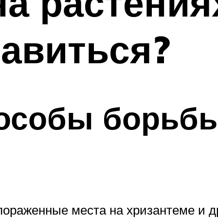
на растениях
авиться?
особы борьбы
пораженные места на хризантеме и д