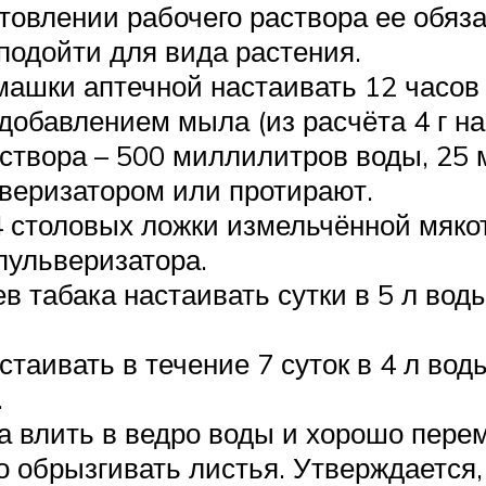
отовлении рабочего раствора ее обяз
подойти для вида растения.
машки аптечной настаивать 12 часов
 добавлением мыла (из расчёта 4 г на
аствора – 500 миллилитров воды, 25
веризатором или протирают.
 столовых ложки измельчённой мякот
 пульверизатора.
в табака настаивать сутки в 5 л воды
стаивать в течение 7 суток в 4 л вод
.
а влить в ведро воды и хорошо пере
о обрызгивать листья. Утверждается, 