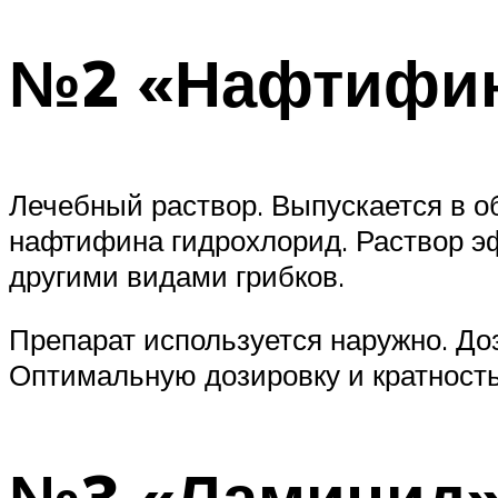
№2 «Нафтифин 
Лечебный раствор. Выпускается в о
нафтифина гидрохлорид. Раствор э
другими видами грибков.
Препарат используется наружно. Доз
Оптимальную дозировку и кратность
№3 «Ламицид»