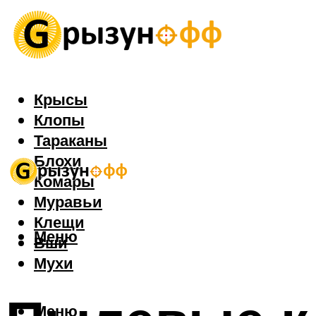
Крысы
Клопы
Тараканы
Блохи
Комары
Муравьи
Клещи
Меню
Вши
Мухи
Меню