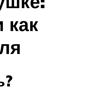
ушке:
 как
еля
ь?