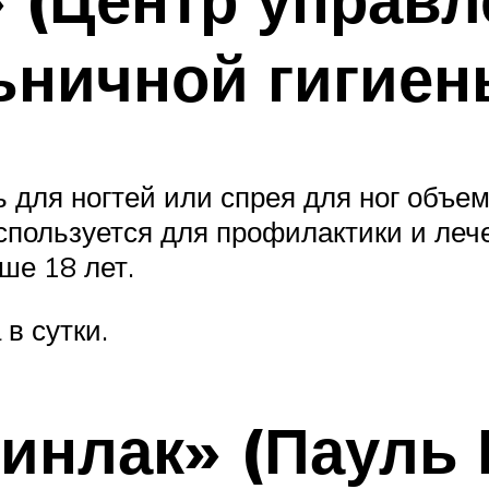
ьничной гигиен
ь для ногтей или спрея для ног объе
спользуется для профилактики и леч
ше 18 лет.
в сутки.
нлак» (Пауль 