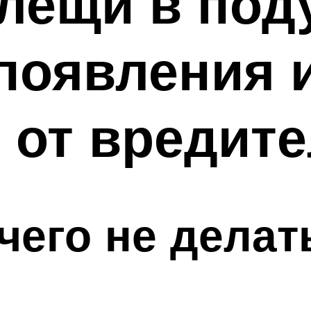
лещи в под
оявления и
 от вредит
чего не делат