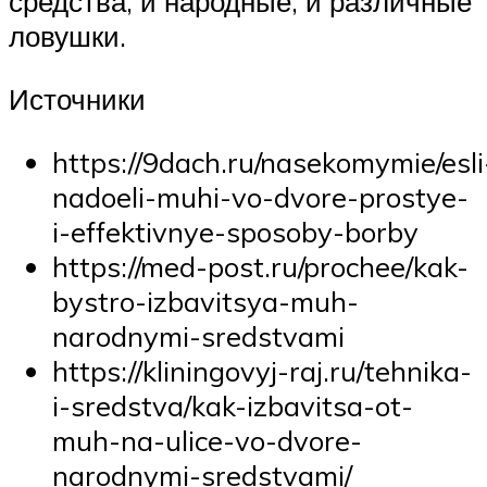
средства, и народные, и различные
ловушки.
Источники
https://9dach.ru/nasekomymie/esli
nadoeli-muhi-vo-dvore-prostye-
i-effektivnye-sposoby-borby
https://med-post.ru/prochee/kak-
bystro-izbavitsya-muh-
narodnymi-sredstvami
https://kliningovyj-raj.ru/tehnika-
i-sredstva/kak-izbavitsa-ot-
muh-na-ulice-vo-dvore-
narodnymi-sredstvami/