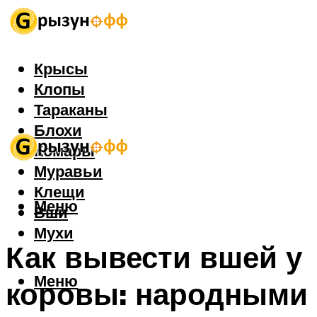
Крысы
Клопы
Тараканы
Блохи
Комары
Муравьи
Клещи
Меню
Вши
Мухи
Как вывести вшей у
Меню
коровы: народными