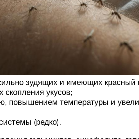
 сильно зудящих и имеющих красный 
х скопления укусов;
ью, повышением температуры и увел
системы (редко).