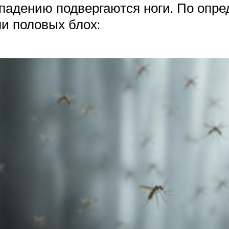
ападению подвергаются ноги. По опр
и половых блох: