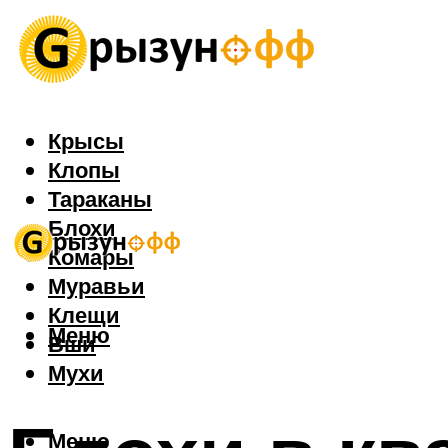
Крысы
Клопы
Тараканы
Блохи
Комары
Муравьи
Клещи
Меню
Вши
Мухи
Меню