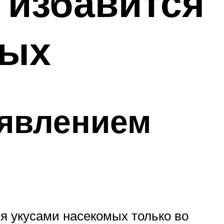
к избавится
мых
оявлением
ся укусами насекомых только во