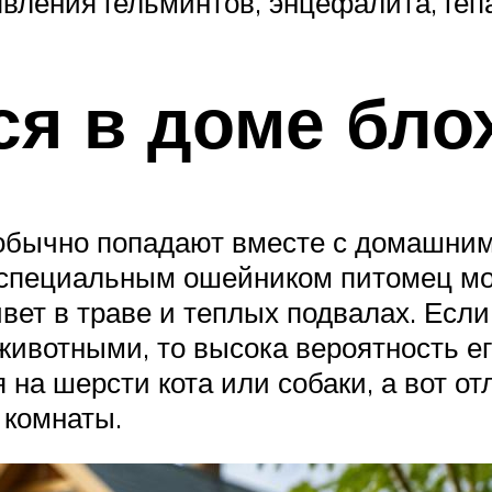
явления гельминтов, энцефалита, геп
ся в доме бло
 обычно попадают вместе с домашни
специальным ошейником питомец мож
вет в траве и теплых подвалах. Есл
 животными, то высока вероятность е
на шерсти кота или собаки, а вот от
 комнаты.