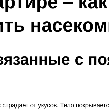
артире – ка
ить насеко
вязанные с п
 страдает от укусов. Тело покрывает