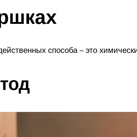
оршках
действенных способа – это химическ
тод