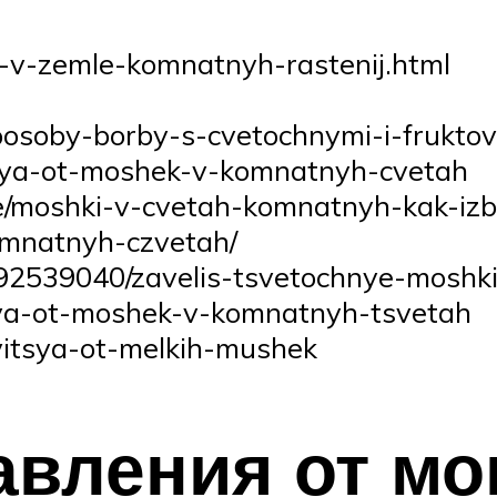
ki-v-zemle-komnatnyh-rastenij.html
sposoby-borby-s-cvetochnymi-i-frukt
tsya-ot-moshek-v-komnatnyh-cvetah
ye/moshki-v-cvetah-komnatnyh-kak-izb
omnatnyh-czvetah/
92539040/zavelis-tsvetochnye-moshki
tsya-ot-moshek-v-komnatnyh-tsvetah
avitsya-ot-melkih-mushek
вления от мо