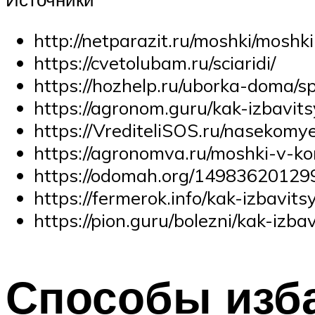
http://netparazit.ru/moshki/mosh
https://cvetolubam.ru/sciaridi/
https://hozhelp.ru/uborka-doma/
https://agronom.guru/kak-izbavi
https://VrediteliSOS.ru/nasekom
https://agronomva.ru/moshki-v-k
https://odomah.org/14983620129
https://fermerok.info/kak-izbavi
https://pion.guru/bolezni/kak-izb
Способы изба