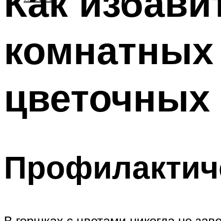
Как избави
комнатных 
цветочных
Профилактич
В горшках с цветами никогда не зав