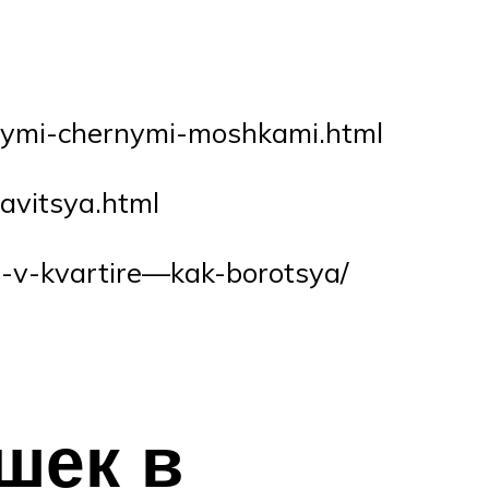
ovymi-chernymi-moshkami.html
avitsya.html
-v-kvartire—kak-borotsya/
шек в