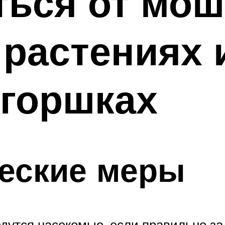
ться от мош
растениях 
 горшках
еские меры
едутся насекомые, если правильно з