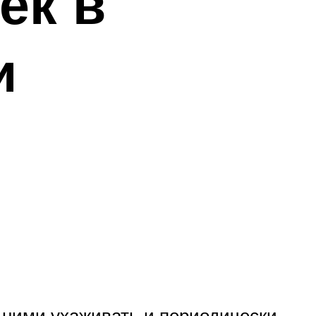
ек в
и
а ними ухаживать и периодически