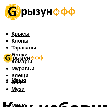
Крысы
Клопы
Тараканы
Блохи
Комары
Муравьи
Клещи
Меню
Вши
Мухи
Меню