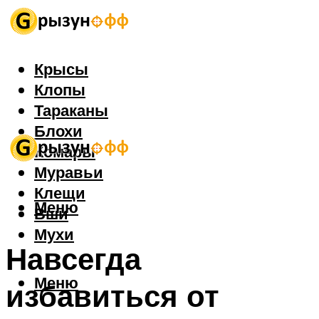
Крысы
Клопы
Тараканы
Блохи
Комары
Муравьи
Клещи
Меню
Вши
Мухи
Навсегда
Меню
избавиться от