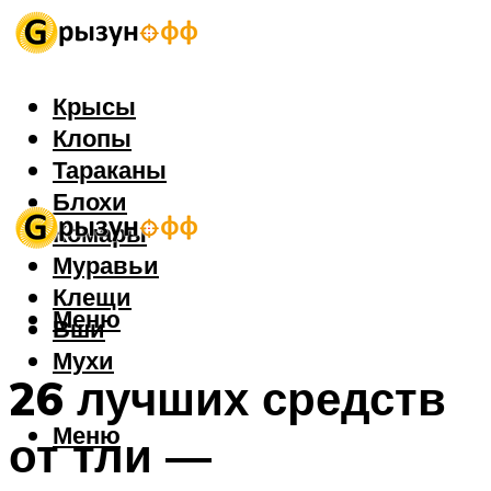
Крысы
Клопы
Тараканы
Блохи
Комары
Муравьи
Клещи
Меню
Вши
Мухи
26 лучших средств
Меню
от тли —