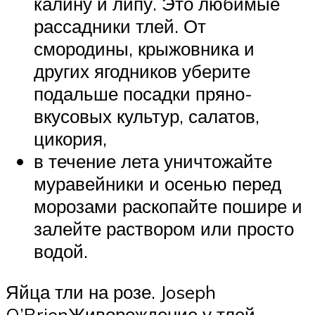
калину и липу. Это любимые
рассадники тлей. От
смородины, крыжовника и
других ягодников уберите
подальше посадки пряно-
вкусовых культур, салатов,
цикория,
в течение лета уничтожайте
муравейники и осенью перед
морозами раскопайте пошире и
залейте раствором или просто
водой.
Яйца тли на розе. Joseph
O’BrienЖиворождение у тлей.