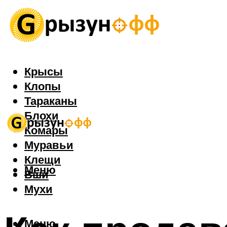
Крысы
Клопы
Тараканы
Блохи
Комары
Муравьи
Клещи
Меню
Вши
Мухи
Меню