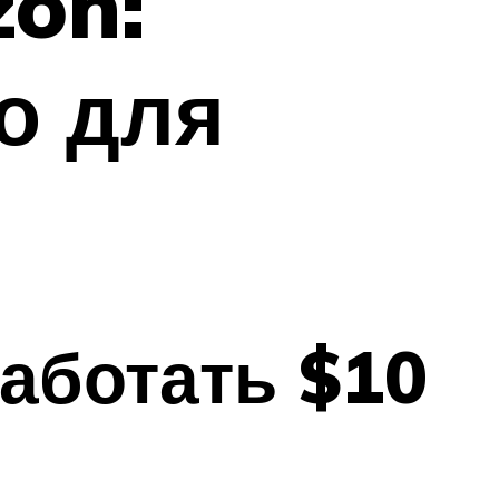
zon:
о для
работать $10