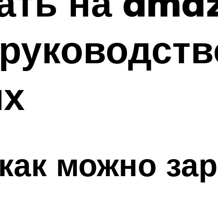
ать на ama
руководств
их
 как можно за