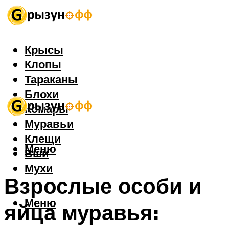
Крысы
Клопы
Тараканы
Блохи
Комары
Муравьи
Клещи
Меню
Вши
Мухи
Взрослые особи и
Меню
яйца муравья: