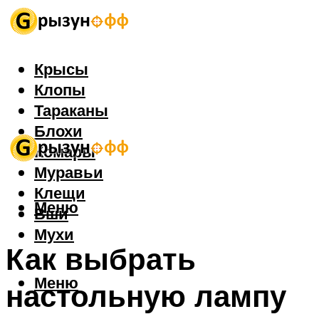
Крысы
Клопы
Тараканы
Блохи
Комары
Муравьи
Клещи
Меню
Вши
Мухи
Как выбрать
Меню
настольную лампу