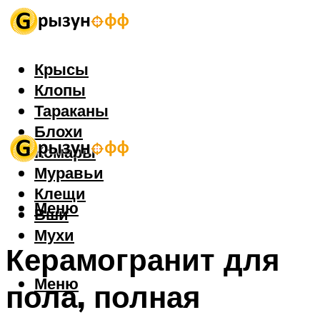
Крысы
Клопы
Тараканы
Блохи
Комары
Муравьи
Клещи
Меню
Вши
Мухи
Керамогранит для
Меню
пола, полная