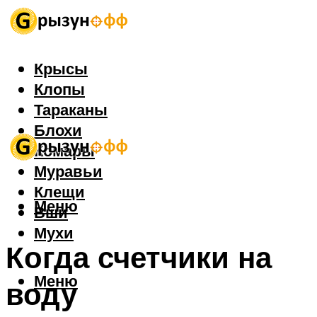
Крысы
Клопы
Тараканы
Блохи
Комары
Муравьи
Клещи
Меню
Вши
Мухи
Когда счетчики на
Меню
воду