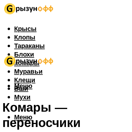
Крысы
Клопы
Тараканы
Блохи
Комары
Муравьи
Клещи
Меню
Вши
Мухи
Комары —
Меню
переносчики