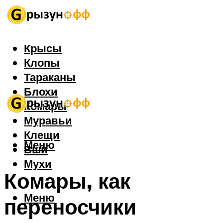
Крысы
Клопы
Тараканы
Блохи
Комары
Муравьи
Клещи
Меню
Вши
Мухи
Комары, как
Меню
переносчики