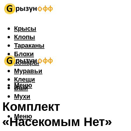
Крысы
Клопы
Тараканы
Блохи
Комары
Муравьи
Клещи
Меню
Вши
Мухи
Комплект
Меню
«Насекомым Нет»