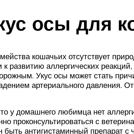
кус осы для к
емейства кошачьих отсутствует прир
ти к развитию аллергических реакций
орожным. Укус осы может стать прич
падением артериального давления. О
то у домашнего любимца нет аллергии
нно проконсультироваться с ветерин
н быть антигистаминный препарат с 