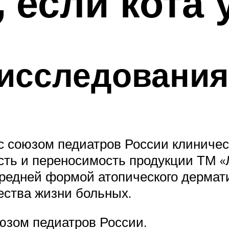
, если кота 
 исследования
с союзом педиатров России клиничес
ть и переносимость продукции ТМ «Л
средней формой атопического дермат
ства жизни больных.
юзом педиатров России.