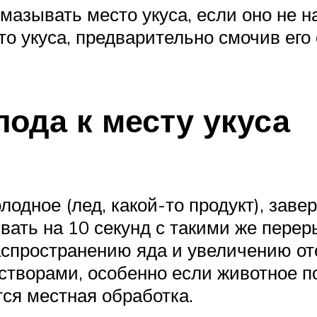
азывать место укуса, если оно не на 
о укуса, предварительно смочив его
ода к месту укуса
лодное (лед, какой-то продукт), зав
вать на 10 секунд с такими же перер
аспространению яда и увеличению от
створами, особенно если животное по
тся местная обработка.