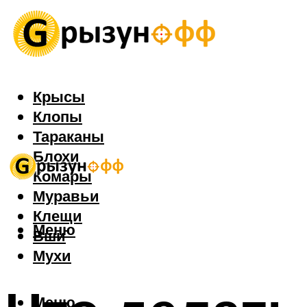
Крысы
Клопы
Тараканы
Блохи
Комары
Муравьи
Клещи
Меню
Вши
Мухи
Меню