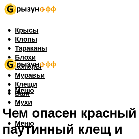
Крысы
Клопы
Тараканы
Блохи
Комары
Муравьи
Клещи
Меню
Вши
Мухи
Чем опасен красный
Меню
паутинный клещ и