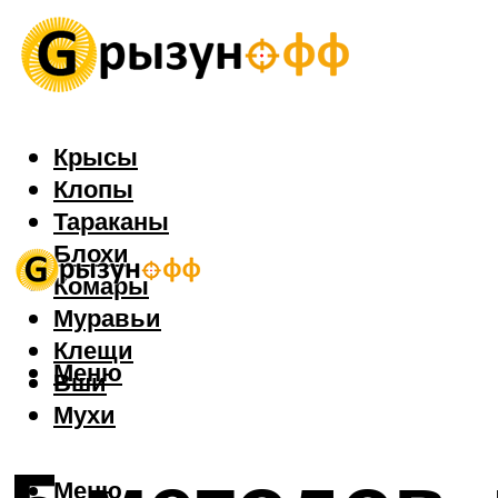
Крысы
Клопы
Тараканы
Блохи
Комары
Муравьи
Клещи
Меню
Вши
Мухи
Меню