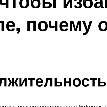
 чтобы изба
пе, почему 
лжительность
ницы, они превращаются в бабочек. Д