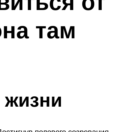
виться от
она там
 жизни
остигнув полового созревания,