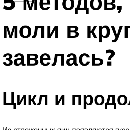
5 методов,
моли в кру
завелась?
Цикл и продо
Из отложенных яиц появляются гусе