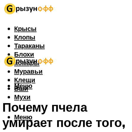
Крысы
Клопы
Тараканы
Блохи
Комары
Муравьи
Клещи
Меню
Вши
Мухи
Почему пчела
Меню
умирает после того,