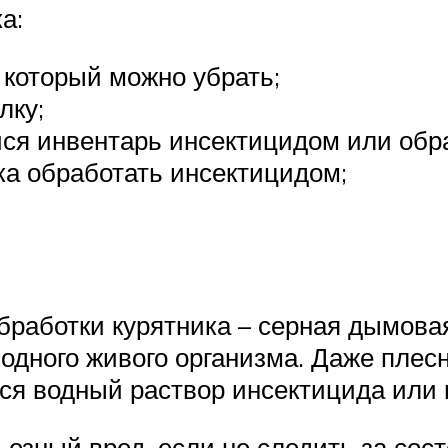
а:
 который можно убрать;
лку;
ся инвентарь инсектицидом или обр
ка обработать инсектицидом;
бработки курятника – серная дымова
одного живого организма. Даже плес
ется водный раствор инсектицида или
езный вред, если не следить за сост