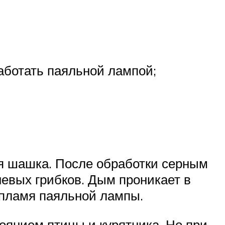
аботать паяльной лампой;
я шашка. После обработки серным
невых грибков. Дым проникает в
 пламя паяльной лампы.
оянием птицы и курятника. Но при