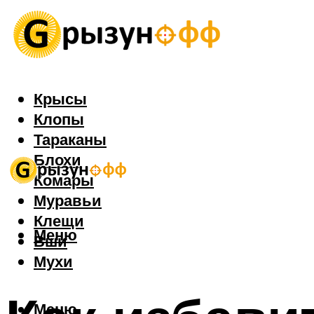
Крысы
Клопы
Тараканы
Блохи
Комары
Муравьи
Клещи
Меню
Вши
Мухи
Меню