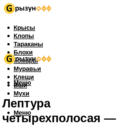
Крысы
Клопы
Тараканы
Блохи
Комары
Муравьи
Клещи
Меню
Вши
Мухи
Лептура
Меню
четырехполосая —